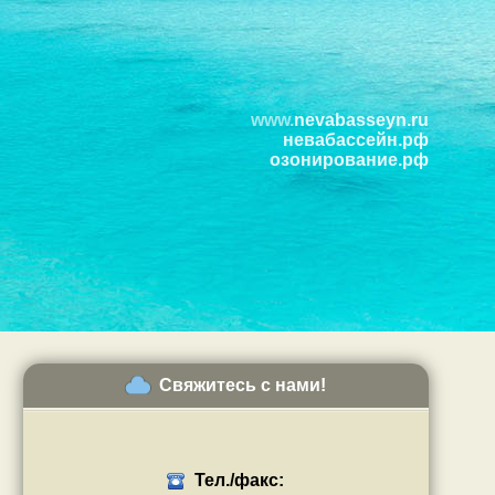
www.
nevabasseyn.ru
невабассейн.рф
озонирование.рф
Свяжитесь с нами!
Тел./факс: