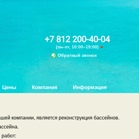
+7 812 200-40-04
(пн–пт, 10:00–19:00)
Обратный звонок
Цены
Компания
Информация
шей компании, является реконструкция бассейнов.
ассейна.
 работ: