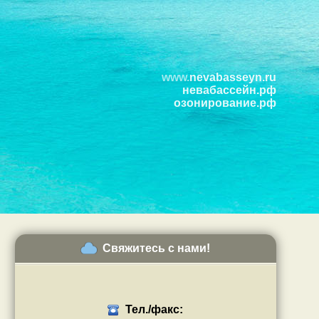
www.
nevabasseyn.ru
невабассейн.рф
озонирование.рф
Свяжитесь с нами!
Тел./факс: