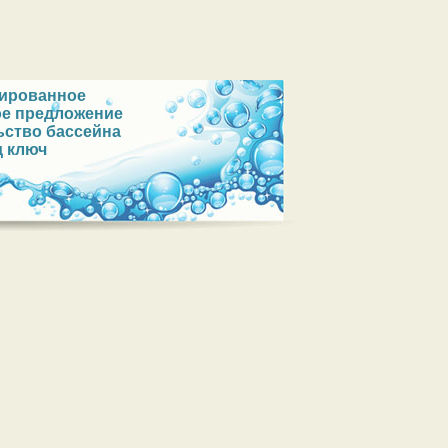
зированное
ое предложение
ьство бассейна
д ключ