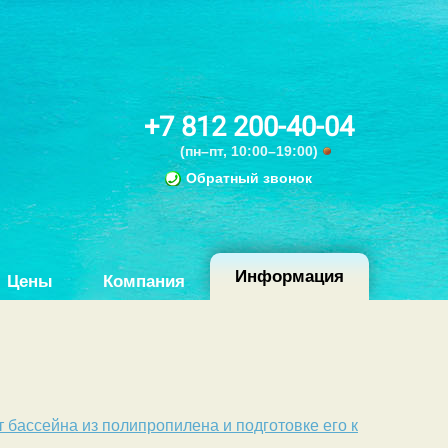
+7 812 200-40-04
(пн–пт, 10:00–19:00)
Обратный звонок
Информация
Цены
Компания
т бассейна из полипропилена и подготовке его к