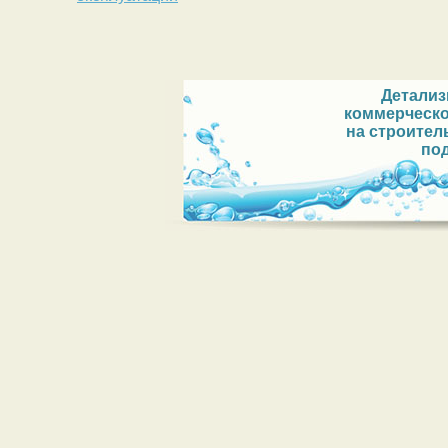
Детали
коммерческ
на строител
по